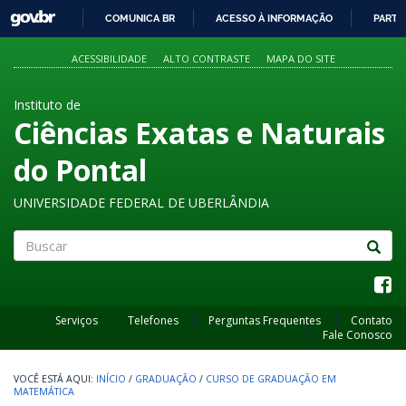
GOVBR
COMUNICA BR
ACESSO À INFORMAÇÃO
PARTI
IR
PARA
ACESSIBILIDADE
ALTO CONTRASTE
MAPA DO SITE
O
CONTEÚDO
Instituto de
Ciências Exatas e Naturais
do Pontal
UNIVERSIDADE FEDERAL DE UBERLÂNDIA
Buscar
Serviços
Telefones
Perguntas Frequentes
Contato
Fale Conosco
INÍCIO
/
GRADUAÇÃO
/
CURSO DE GRADUAÇÃO EM
MATEMÁTICA