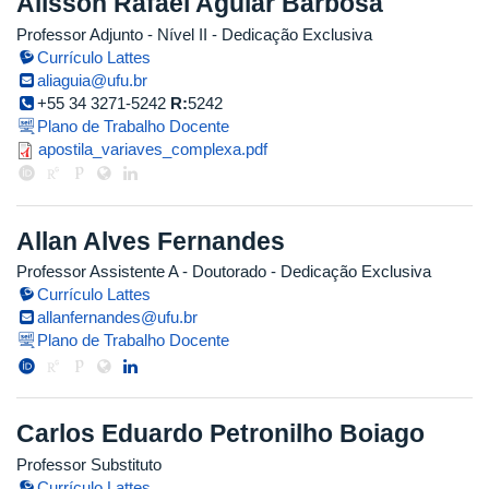
Alisson Rafael Aguiar Barbosa
Professor Adjunto - Nível II
- Dedicação Exclusiva
Currículo Lattes
aliaguia@ufu.br
+55 34 3271-5242
R:
5242
Plano de Trabalho Docente
apostila_variaves_complexa.pdf
apostila_variaves_complexa.pdf
Allan Alves Fernandes
Professor Assistente A
- Doutorado
- Dedicação Exclusiva
Currículo Lattes
allanfernandes@ufu.br
Plano de Trabalho Docente
Carlos Eduardo Petronilho Boiago
Professor Substituto
Currículo Lattes