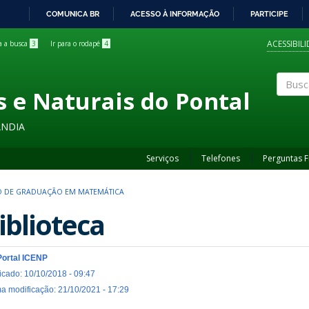
COMUNICA BR
ACESSO À INFORMAÇÃO
PARTICIPE
IR
PARA
ACESSIBIL
ra a busca
3
Ir para o rodapé
4
O
CONTEÚDO
s e Naturais do Pontal
Buscar
ÂNDIA
Serviços
Telefones
Perguntas 
 DE GRADUAÇÃO EM MATEMÁTICA
iblioteca
Portal ICENP
icado: 10/10/2018 - 09:47
ma modificação: 21/10/2021 - 17:29