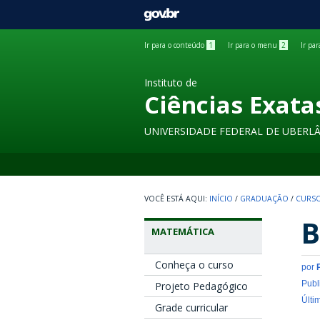
GOVBR
Ir para o conteúdo
1
Ir para o menu
2
Ir pa
Instituto de
Ciências Exata
UNIVERSIDADE FEDERAL DE UBERL
INÍCIO
/
GRADUAÇÃO
/
CURSO
B
MATEMÁTICA
Conheça o curso
por
Publ
Projeto Pedagógico
Últi
Grade curricular