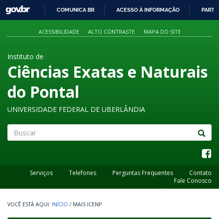
GOVBR
COMUNICA BR
ACESSO À INFORMAÇÃO
PARTI
IR
PARA
ACESSIBILIDADE
ALTO CONTRASTE
MAPA DO SITE
O
CONTEÚDO
Instituto de
Ciências Exatas e Naturais
do Pontal
UNIVERSIDADE FEDERAL DE UBERLÂNDIA
Buscar
Serviços
Telefones
Perguntas Frequentes
Contato
Fale Conosco
INÍCIO
/
MAIS ICENP