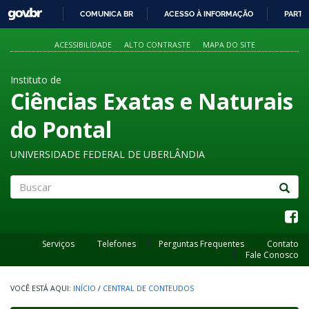
GOVBR
COMUNICA BR
ACESSO À INFORMAÇÃO
PARTI
IR
PARA
ACESSIBILIDADE
ALTO CONTRASTE
MAPA DO SITE
O
CONTEÚDO
Instituto de
Ciências Exatas e Naturais
do Pontal
UNIVERSIDADE FEDERAL DE UBERLÂNDIA
Buscar
Serviços
Telefones
Perguntas Frequentes
Contato
Fale Conosco
INÍCIO
/
CENTRAL DE CONTEUDOS