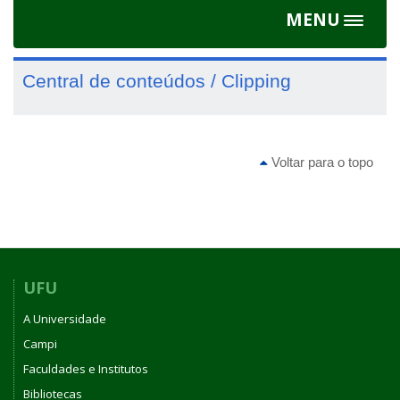
MENU
Toggle
navigat
Central de conteúdos / Clipping
Voltar para o topo
UFU
A Universidade
Campi
Faculdades e Institutos
Bibliotecas