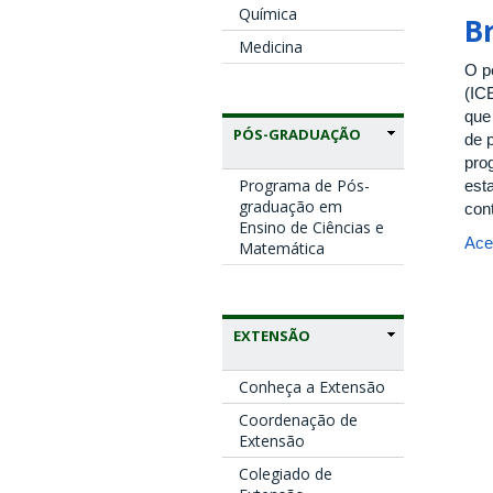
Química
B
Medicina
O p
(IC
que 
PÓS-GRADUAÇÃO
de 
pro
Programa de Pós-
est
graduação em
cont
Ensino de Ciências e
Ace
Matemática
EXTENSÃO
Conheça a Extensão
Coordenação de
Extensão
Colegiado de