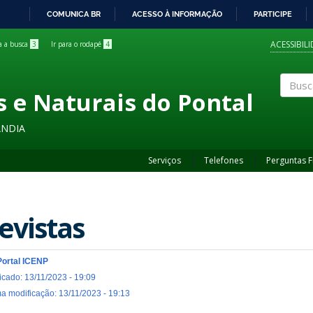
COMUNICA BR
ACESSO À INFORMAÇÃO
PARTICIPE
IR
PARA
ACESSIBIL
ra a busca
3
Ir para o rodapé
4
O
CONTEÚDO
s e Naturais do Pontal
Buscar
ÂNDIA
Serviços
Telefones
Perguntas 
evistas
Portal ICENP
icado: 13/11/2023 - 19:09
ma modificação: 13/11/2023 - 19:13