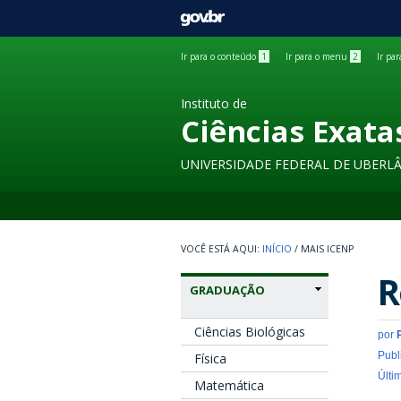
GOVBR
Ir para o conteúdo
1
Ir para o menu
2
Ir pa
Instituto de
Ciências Exata
UNIVERSIDADE FEDERAL DE UBERL
INÍCIO
/
MAIS ICENP
R
GRADUAÇÃO
Ciências Biológicas
por
Publ
Física
Últi
Matemática