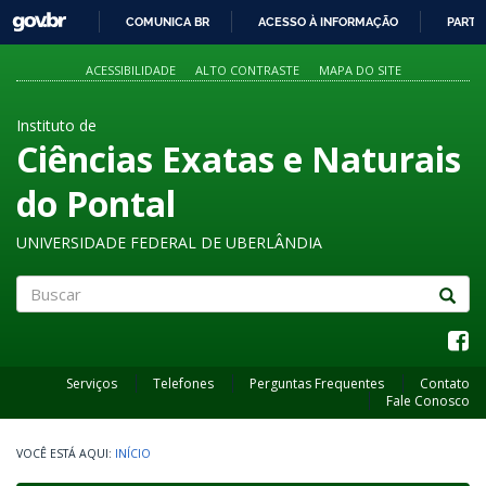
GOVBR
COMUNICA BR
ACESSO À INFORMAÇÃO
PARTI
IR
PARA
ACESSIBILIDADE
ALTO CONTRASTE
MAPA DO SITE
O
CONTEÚDO
Instituto de
Ciências Exatas e Naturais
do Pontal
UNIVERSIDADE FEDERAL DE UBERLÂNDIA
Buscar
Serviços
Telefones
Perguntas Frequentes
Contato
Fale Conosco
INÍCIO