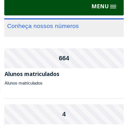
MENU
Toggle
navigat
Conheça nossos números
664
Alunos matriculados
Alunos matriculados
4