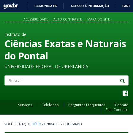
GOVBR
COMUNICA BR
ACESSO À INFORMAÇÃO
PARTI
IR
PARA
ACESSIBILIDADE
ALTO CONTRASTE
MAPA DO SITE
O
CONTEÚDO
Instituto de
Ciências Exatas e Naturais
do Pontal
UNIVERSIDADE FEDERAL DE UBERLÂNDIA
Buscar
Serviços
Telefones
Perguntas Frequentes
Contato
Fale Conosco
INÍCIO
/
UNIDADES
/
COLEGIADO