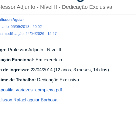
fessor Adjunto - Nível II
- Dedicação Exclusiva
Alisson Aguiar
icado: 05/09/2018 - 20:02
ma modificação: 24/04/2026 - 15:27
go:
Professor Adjunto - Nível II
uação Funcional:
Em exercício
a de ingresso:
23/04/2014 (12 anos, 3 meses, 14 dias)
ime de Trabalho:
Dedicação Exclusiva
postila_variaves_complexa.pdf
apostila_variaves_complexa.pdf
lisson Rafael aguiar Barbosa