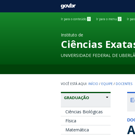
GOVBR
Ir para o conteúdo
1
Ir para o menu
2
Ir pa
Instituto de
Ciências Exata
UNIVERSIDADE FEDERAL DE UBERL
INÍCIO
/
EQUIPE
/
DOCENTES
GRADUAÇÃO
E
Ciências Biológicas
Física
DO
A
Matemática