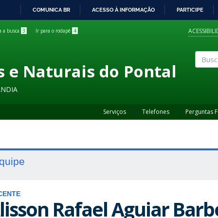
COMUNICA BR
ACESSO À INFORMAÇÃO
PARTICIPE
IR
PARA
ACESSIBIL
ra a busca
3
Ir para o rodapé
4
O
CONTEÚDO
s e Naturais do Pontal
Buscar
ÂNDIA
Serviços
Telefones
Perguntas 
quipe
CENTE
lisson Rafael Aguiar Barb