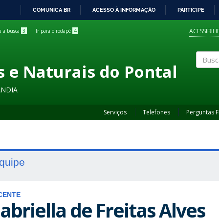
COMUNICA BR
ACESSO À INFORMAÇÃO
PARTICIPE
IR
PARA
ACESSIBIL
ra a busca
3
Ir para o rodapé
4
O
CONTEÚDO
s e Naturais do Pontal
Buscar
ÂNDIA
Serviços
Telefones
Perguntas 
quipe
CENTE
abriella de Freitas Alves