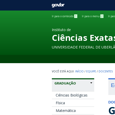
GOVBR
Ir para o conteúdo
1
Ir para o menu
2
Ir pa
Instituto de
Ciências Exata
UNIVERSIDADE FEDERAL DE UBERL
INÍCIO
/
EQUIPE
/
DOCENTES
GRADUAÇÃO
E
Ciências Biológicas
Física
DO
G
Matemática