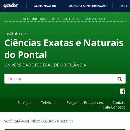
GOVBR
COMUNICA BR
ACESSO À INFORMAÇÃO
PARTI
IR
PARA
ACESSIBILIDADE
ALTO CONTRASTE
MAPA DO SITE
O
CONTEÚDO
Instituto de
Ciências Exatas e Naturais
do Pontal
UNIVERSIDADE FEDERAL DE UBERLÂNDIA
Buscar
Serviços
Telefones
Perguntas Frequentes
Contato
Fale Conosco
INÍCIO
/
EQUIPE
/
DOCENTES