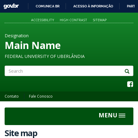
GOVBR
COMUNICA BR
ACESSO À INFORMAÇÃO
PARTI
IR
PARA
ACCESSIBILITY
HIGH CONTRAST
SITEMAP
O
CONTEÚDO
Designation
Main Name
FEDERAL UNIVERSITY OF UBERLÂNDIA
Search
Contato
Fale Conosco
MENU
Toggle
navigat
Site map