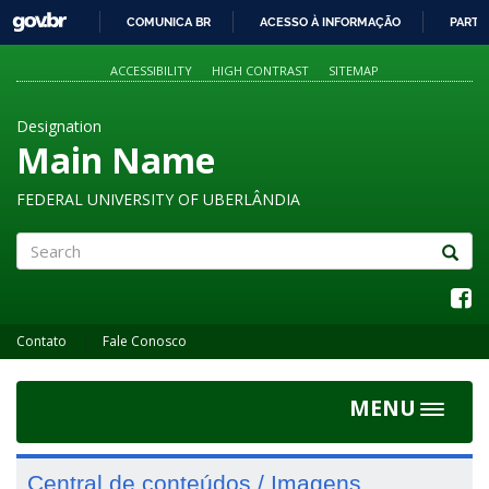
GOVBR
COMUNICA BR
ACESSO À INFORMAÇÃO
PARTI
IR
PARA
ACCESSIBILITY
HIGH CONTRAST
SITEMAP
O
CONTEÚDO
Designation
Main Name
FEDERAL UNIVERSITY OF UBERLÂNDIA
Search
Contato
Fale Conosco
MENU
Toggle
navigat
Central de conteúdos / Imagens