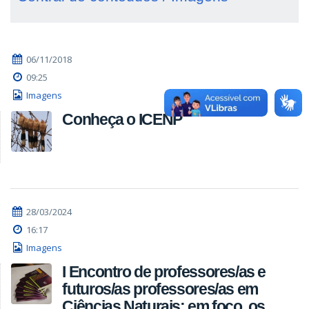
06/11/2018
09:25
Imagens
Conheça o ICENP
28/03/2024
16:17
Imagens
I Encontro de professores/as e
futuros/as professores/as em
Ciências Naturais: em foco, os