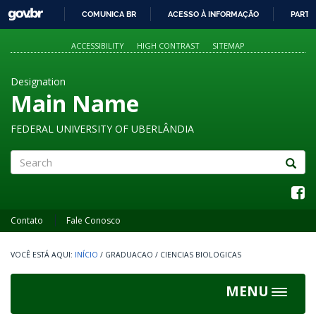
GOVBR
COMUNICA BR
ACESSO À INFORMAÇÃO
PARTI
IR
PARA
ACCESSIBILITY
HIGH CONTRAST
SITEMAP
O
CONTEÚDO
Designation
Main Name
FEDERAL UNIVERSITY OF UBERLÂNDIA
Search
Contato
Fale Conosco
INÍCIO
/
GRADUACAO
/
CIENCIAS BIOLOGICAS
MENU
Toggle
navigat