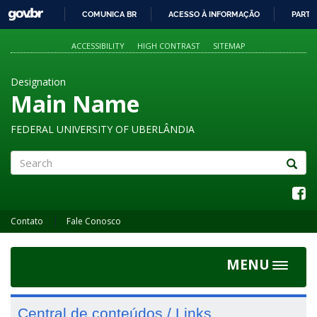
GOVBR
COMUNICA BR
ACESSO À INFORMAÇÃO
PARTI
IR
PARA
ACCESSIBILITY
HIGH CONTRAST
SITEMAP
O
CONTEÚDO
Designation
Main Name
FEDERAL UNIVERSITY OF UBERLÂNDIA
Search
Contato
Fale Conosco
MENU
Toggle
navigat
Central de conteúdos / Links