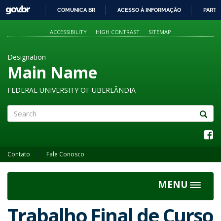
GOVBR
COMUNICA BR
ACESSO À INFORMAÇÃO
PARTI
IR
PARA
ACCESSIBILITY
HIGH CONTRAST
SITEMAP
O
CONTEÚDO
Designation
Main Name
FEDERAL UNIVERSITY OF UBERLÂNDIA
Search
Contato
Fale Conosco
MENU
Toggle
navigat
Trabalho Final de Curso