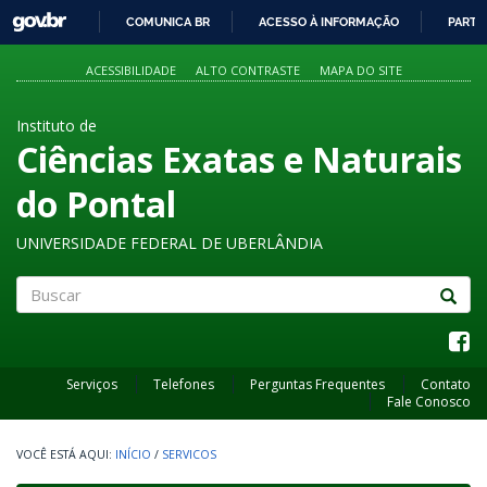
GOVBR
COMUNICA BR
ACESSO À INFORMAÇÃO
PARTI
IR
PARA
ACESSIBILIDADE
ALTO CONTRASTE
MAPA DO SITE
O
CONTEÚDO
Instituto de
Ciências Exatas e Naturais
do Pontal
UNIVERSIDADE FEDERAL DE UBERLÂNDIA
Buscar
Serviços
Telefones
Perguntas Frequentes
Contato
Fale Conosco
INÍCIO
/
SERVICOS