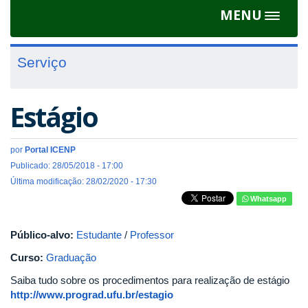
MENU
Toggle
navigat
Serviço
Estágio
por
Portal ICENP
Publicado: 28/05/2018 - 17:00
Última modificação: 28/02/2020 - 17:30
Whatsapp
Público-alvo:
Estudante
/
Professor
Curso:
Graduação
Saiba tudo sobre os procedimentos para realização de estágio
http://www.prograd.ufu.br/estagio