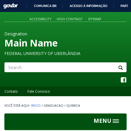
GOVBR
COMUNICA BR
ACESSO À INFORMAÇÃO
PARTI
IR
PARA
ACCESSIBILITY
HIGH CONTRAST
SITEMAP
O
CONTEÚDO
Designation
Main Name
FEDERAL UNIVERSITY OF UBERLÂNDIA
Search
Contato
Fale Conosco
INÍCIO
/
GRADUACAO
/
QUIMICA
MENU
Toggle
navigat