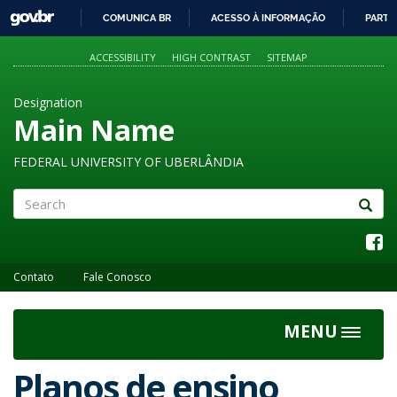
GOVBR
COMUNICA BR
ACESSO À INFORMAÇÃO
PARTI
IR
PARA
ACCESSIBILITY
HIGH CONTRAST
SITEMAP
O
CONTEÚDO
Designation
Main Name
FEDERAL UNIVERSITY OF UBERLÂNDIA
Search
Contato
Fale Conosco
MENU
Toggle
navigat
Planos de ensino