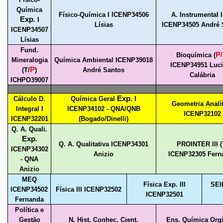
Química
Físico-Química I ICENP34506
A. Instrumental I
Exp
. I
Lísias
ICENP34505 André 
ICENP34507
Lísias
Fund.
P
Bioquímica (
/
Mineralogia
Química Ambiental ICENP39018
ICENP34951 Luc
P
(T/
)
André Santos
Calábria
ICHPO39007
Exp
Cálculo D.
Química Geral
. I
Geometria Analít
Integral I
ICENP34102 - QNA/QNB
ICENP32102
ICENP32201
(Bogado/Dinelli)
Q. A. Quali.
Exp
.
Q. A. Qualitativa ICENP34301
PROINTER III (
ICENP34302
Anizio
ICENP32305 Fern
- QNA
Anizio
MEQ
Física Exp. III
SEI
ICENP34502
Física III ICENP32502
ICENP32501
Fernanda
Política e
Gestão
N. Hist. Conhec. Cient.
Ens. Química Org