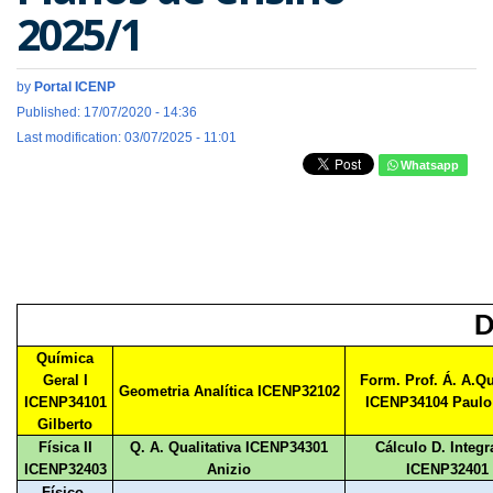
2025/1
by
Portal ICENP
Published: 17/07/2020 - 14:36
Last modification: 03/07/2025 - 11:01
Whatsapp
D
Química
Geral I
Form. Prof. Á. A.Q
Geometria Analítica ICENP32102
ICENP34101
ICENP34104 Paulo 
Gilberto
Física II
Q. A. Qualitativa ICENP34301
Cálculo D. Integra
ICENP32403
Anizio
ICENP32401
Físico-