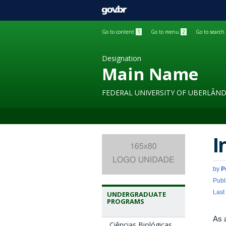
GOVBR
Go to content
1
Go to menu
2
Go to search
Designation
Main Name
FEDERAL UNIVERSITY OF UBERLÂND
I
by
P
Publ
Last
UNDERGRADUATE
PROGRAMS
As 
Ciências Biológicas