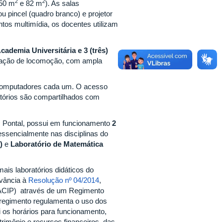
2
2
 50 m
e 82 m
). As salas
u pincel (quadro branco) e projetor
tos multimídia, os docentes utilizam
cademia Universitária e 3 (três)
tação de locomoção, com ampla
omputadores cada um. O acesso
atórios são compartilhados com
s
Pontal, possui em funcionamento
2
s essencialmente nas disciplinas do
)
e
Laboratório de Matemática
is laboratórios didáticos do
rvância à
Resolução nº 04/2014
,
ACIP) através de um Regimento
 regimento regulamenta o uso dos
i os horários para funcionamento,
rimônio e recursos financeiros, das