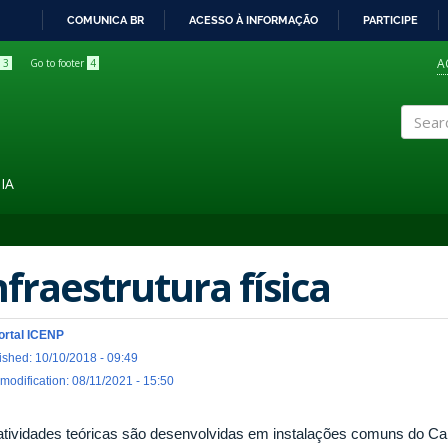
COMUNICA BR
ACESSO À INFORMAÇÃO
PARTICIPE
IR
PARA
A
3
Go to footer
4
O
CONTEÚDO
Search
IA
nfraestrutura física
ortal ICENP
ished: 10/10/2018 - 09:49
 modification: 08/11/2021 - 15:50
atividades teóricas são desenvolvidas em instalações comuns do C