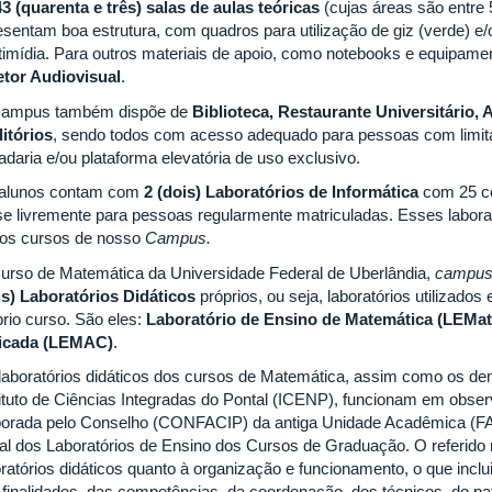
43 (quarenta e três) salas de aulas teóricas
(cujas áreas são entre
esentam boa estrutura, com quadros para utilização de giz (verde) e/o
timídia. Para outros materiais de apoio, como notebooks e equipamen
etor Audiovisual
.
ampus também dispõe de
Biblioteca, Restaurante Universitário, A
itórios
, sendo todos com acesso adequado para pessoas com limi
adaria e/ou plataforma elevatória de uso exclusivo.
alunos contam com
2 (dois) Laboratórios de Informática
com 25 c
se livremente para pessoas regularmente matriculadas. Esses labor
ros cursos de nosso
Campus.
urso de Matemática da Universidade Federal de Uberlândia,
campu
is) Laboratórios Didáticos
próprios, ou seja, laboratórios utilizado
prio curso. São eles:
Laboratório de Ensino de Matemática (LEMat
icada (LEMAC)
.
laboratórios didáticos dos cursos de Matemática, assim como os dema
tituto de Ciências Integradas do Pontal (ICENP), funcionam em obse
borada pelo Conselho (CONFACIP) da antiga Unidade Acadêmica (F
al dos Laboratórios de Ensino dos Cursos de Graduação. O referido
oratórios didáticos quanto à organização e funcionamento, o que inclu
 finalidades, das competências, da coordenação, dos técnicos, do pat