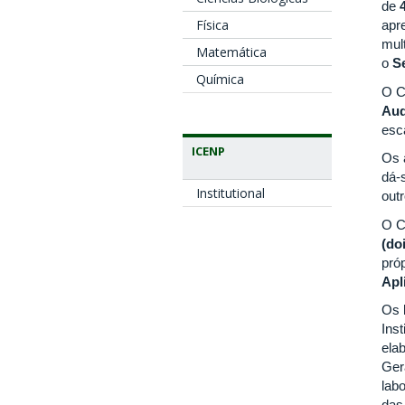
de
Física
apr
mul
Matemática
o
S
Química
O C
Aud
esc
ICENP
Os 
dá-
Institutional
out
O C
(do
pró
Apl
Os 
Ins
ela
Ger
lab
das