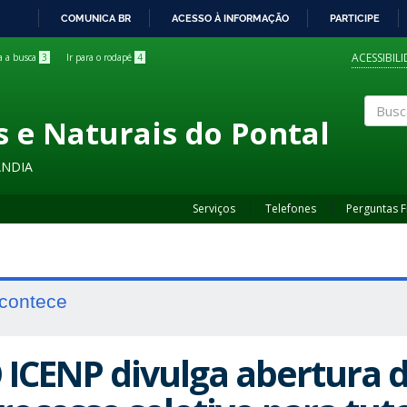
COMUNICA BR
ACESSO À INFORMAÇÃO
PARTICIPE
IR
PARA
ACESSIBIL
ra a busca
3
Ir para o rodapé
4
O
CONTEÚDO
s e Naturais do Pontal
Buscar
ÂNDIA
Serviços
Telefones
Perguntas 
contece
 ICENP divulga abertura d