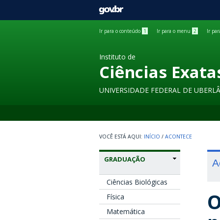
GOVBR
Ir para o conteúdo
1
Ir para o menu
2
Ir pa
Instituto de
Ciências Exata
UNIVERSIDADE FEDERAL DE UBERL
INÍCIO
/
ACONTECE
GRADUAÇÃO
A
Ciências Biológicas
O
Física
Matemática