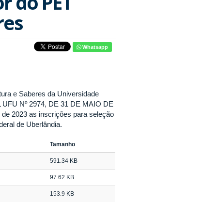
or do PET
res
Whatsapp
tura e Saberes da Universidade
AL UFU Nº 2974, DE 31 DE MAIO DE
o de 2023 as inscrições para seleção
eral de Uberlândia.
Tamanho
591.34 KB
97.62 KB
153.9 KB