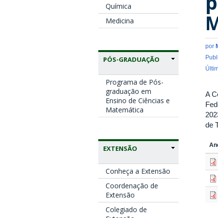
p
Química
M
Medicina
por
Publ
PÓS-GRADUAÇÃO
Últi
Programa de Pós-
graduação em
A C
Ensino de Ciências e
Fed
Matemática
202
de 
An
EXTENSÃO
Conheça a Extensão
Coordenação de
Extensão
Colegiado de