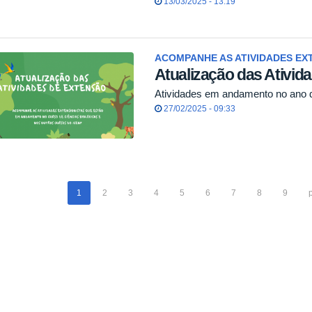
13/03/2025 - 13:19
ACOMPANHE AS ATIVIDADES EX
Atualização das Ativid
Atividades em andamento no ano 
27/02/2025 - 09:33
1
2
3
4
5
6
7
8
9