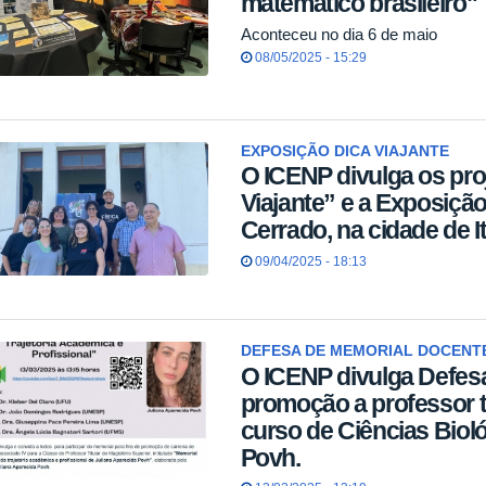
matemático brasileiro"
Aconteceu no dia 6 de maio
08/05/2025 - 15:29
EXPOSIÇÃO DICA VIAJANTE
O ICENP divulga os proj
Viajante” e a Exposiçã
Cerrado, na cidade de It
09/04/2025 - 18:13
DEFESA DE MEMORIAL DOCENT
O ICENP divulga Defes
promoção a professor t
curso de Ciências Biol
Povh.