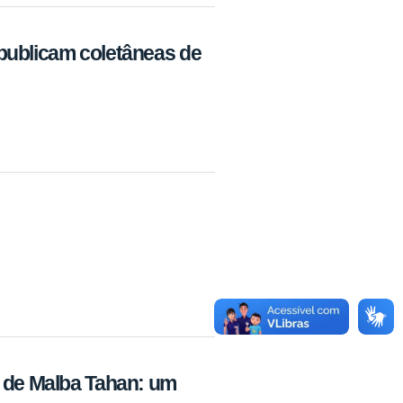
publicam coletâneas de
a de Malba Tahan: um