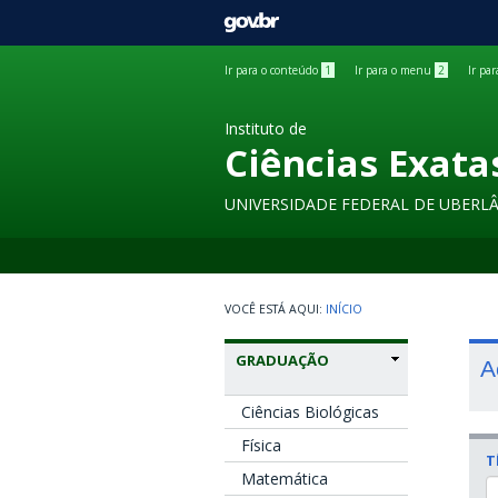
GOVBR
Ir para o conteúdo
1
Ir para o menu
2
Ir pa
Instituto de
Ciências Exata
UNIVERSIDADE FEDERAL DE UBERL
INÍCIO
GRADUAÇÃO
A
Ciências Biológicas
Física
T
Matemática