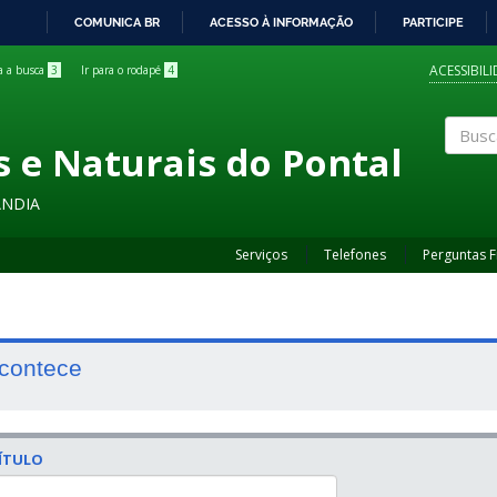
COMUNICA BR
ACESSO À INFORMAÇÃO
PARTICIPE
IR
PARA
ACESSIBIL
ra a busca
3
Ir para o rodapé
4
O
CONTEÚDO
s e Naturais do Pontal
Buscar
ÂNDIA
Serviços
Telefones
Perguntas 
contece
ÍTULO