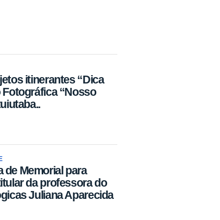
etos itinerantes “Dica
o Fotográfica “Nosso
uiutaba..
E
a de Memorial para
itular da professora do
ógicas Juliana Aparecida