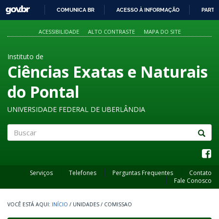
GOVBR
COMUNICA BR
ACESSO À INFORMAÇÃO
PARTI
IR
PARA
ACESSIBILIDADE
ALTO CONTRASTE
MAPA DO SITE
O
CONTEÚDO
Instituto de
Ciências Exatas e Naturais
do Pontal
UNIVERSIDADE FEDERAL DE UBERLÂNDIA
Buscar
Serviços
Telefones
Perguntas Frequentes
Contato
Fale Conosco
INÍCIO
/
UNIDADES
/
COMISSAO