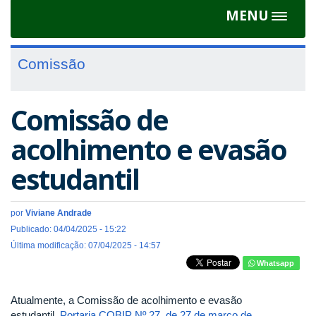
MENU
Toggle
navigat
Comissão
Comissão de
acolhimento e evasão
estudantil
por
Viviane Andrade
Publicado: 04/04/2025 - 15:22
Última modificação: 07/04/2025 - 14:57
Whatsapp
Atualmente, a Comissão de acolhimento e evasão
estudantil,
Portaria COBIP Nº 27, de 27 de março de