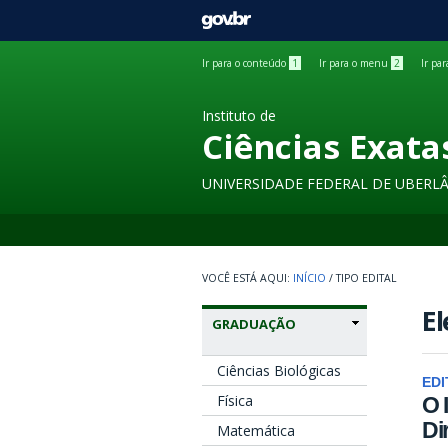
GOVBR
Ir para o conteúdo
1
Ir para o menu
2
Ir pa
Instituto de
Ciências Exata
UNIVERSIDADE FEDERAL DE UBERL
INÍCIO
/
TIPO EDITAL
El
GRADUAÇÃO
Ciências Biológicas
EDI
Física
O 
Di
Matemática