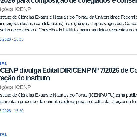
/2026 para composição de colegiados e conse
eições ICENP
stituto de Ciências Exatas e Naturais do Pontal, da Universidade Federal
inscrições dos(as) candidatos(as) à eleição dos cargos vagos dos Conc
elho de extensão e Conselho do Instituto, para mandatos referentes ao b
6/2026 - 15:25
TAL
ICENP divulga Edital DIRICENP Nº 7/2026 de Con
reção do Instituto
eições ICENP
stituto de Ciências Exatas e Naturais do Pontal (ICENP/UFU) torna públi
lamenta o processo de consulta eleitoral para a escolha da Direção do In
6/2026 - 15:30
TAL