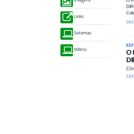
O In
Imagens
DIRI
Cole
Links
28/1
Sistemas
EDI
Vídeos
O 
DI
El
13/1