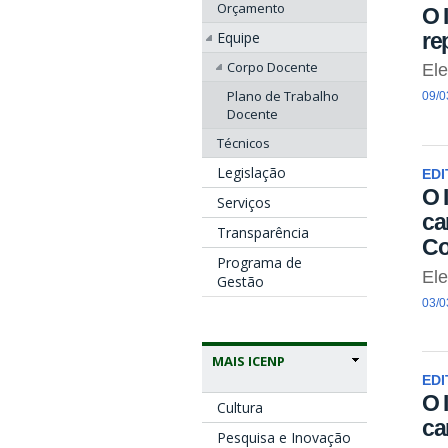
Orçamento
O 
re
Equipe
Corpo Docente
El
Plano de Trabalho
09/0
Docente
Técnicos
Legislação
EDI
O 
Serviços
ca
Transparência
Co
Programa de
El
Gestão
03/0
MAIS ICENP
EDI
O 
Cultura
ca
Pesquisa e Inovação