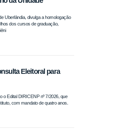
lho da Unidade
 de Uberlândia, divulga a homologação
elhos dos cursos de graduação,
iêni
sulta Eleitoral para
co o Edital DIRICENP nº 7/2026, que
stituto, com mandato de quatro anos.