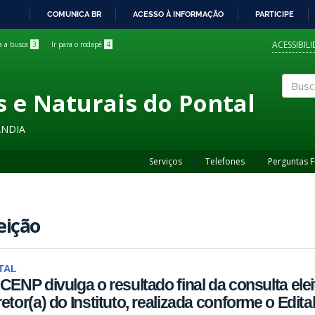
COMUNICA BR
ACESSO À INFORMAÇÃO
PARTICIPE
IR
PARA
ACESSIBIL
ra a busca
3
Ir para o rodapé
4
O
CONTEÚDO
s e Naturais do Pontal
Buscar
ÂNDIA
Serviços
Telefones
Perguntas 
eição
TAL
ICENP divulga o resultado final da consulta elei
retor(a) do Instituto, realizada conforme o Edit