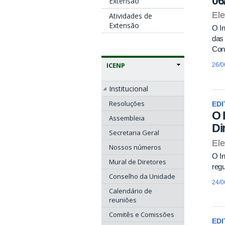
06
Extensão
El
Atividades de
Extensão
O In
das 
Cons
ICENP
26/0
Institucional
Resoluções
EDI
O 
Assembleia
Di
Secretaria Geral
El
Nossos números
O In
Mural de Diretores
regu
Conselho da Unidade
24/0
Calendário de
reuniões
Comitês e Comissões
EDI