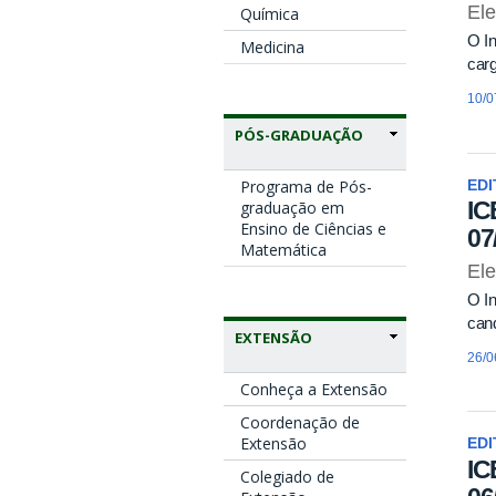
El
Química
O In
Medicina
carg
10/0
PÓS-GRADUAÇÃO
Programa de Pós-
EDI
IC
graduação em
Ensino de Ciências e
07
Matemática
El
O In
cand
EXTENSÃO
26/0
Conheça a Extensão
Coordenação de
Extensão
EDI
IC
Colegiado de