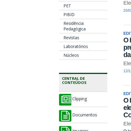
El
PET
20/0
PIBID
Residência
Pedagógica
EDI
Revistas
O 
pr
Laboratórios
da
Núcleos
El
12/1
CENTRAL DE
CONTEÚDOS
EDI
O 
Clipping
el
Co
Documentos
El