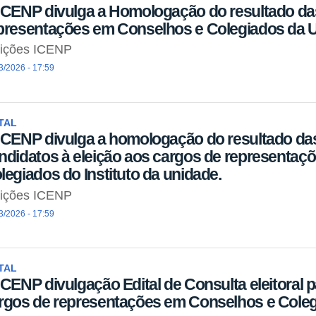
ICENP divulga a Homologação do resultado das
presentações em Conselhos e Colegiados da 
eições ICENP
3/2026 - 17:59
TAL
ICENP divulga a homologação do resultado das
ndidatos à eleição aos cargos de representaç
legiados do Instituto da unidade.
eições ICENP
3/2026 - 17:59
TAL
ICENP divulgação Edital de Consulta eleitoral 
rgos de representações em Conselhos e Coleg