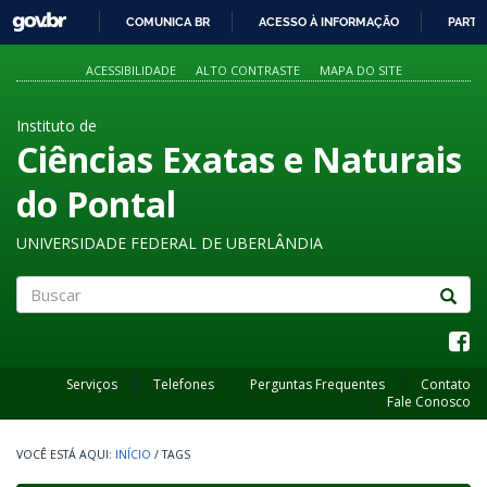
GOVBR
COMUNICA BR
ACESSO À INFORMAÇÃO
PARTI
IR
PARA
ACESSIBILIDADE
ALTO CONTRASTE
MAPA DO SITE
O
CONTEÚDO
Instituto de
Ciências Exatas e Naturais
do Pontal
UNIVERSIDADE FEDERAL DE UBERLÂNDIA
Buscar
Serviços
Telefones
Perguntas Frequentes
Contato
Fale Conosco
INÍCIO
/
TAGS