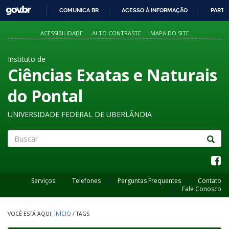
GOVBR
COMUNICA BR
ACESSO À INFORMAÇÃO
PARTI
IR
PARA
ACESSIBILIDADE
ALTO CONTRASTE
MAPA DO SITE
O
CONTEÚDO
Instituto de
Ciências Exatas e Naturais
do Pontal
UNIVERSIDADE FEDERAL DE UBERLÂNDIA
Buscar
Serviços
Telefones
Perguntas Frequentes
Contato
Fale Conosco
INÍCIO
/
TAGS