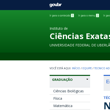
GOVBR
Ir para o conteúdo
1
Ir para o menu
2
Ir pa
Instituto de
Ciências Exata
UNIVERSIDADE FEDERAL DE UBERL
INÍCIO
/
EQUIPE
/
TECNICO AD
GRADUAÇÃO
E
Ciências Biológicas
Física
TÉC
N
Matemática