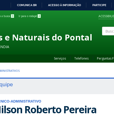
COMUNICA BR
ACESSO À INFORMAÇÃO
PARTICIPE
IR
PARA
ACESSIBIL
ra a busca
3
Ir para o rodapé
4
O
CONTEÚDO
s e Naturais do Pontal
Buscar
ÂNDIA
Serviços
Telefones
Perguntas 
MINISTRATIVOS
quipe
NICO-ADMINISTRATIVO
ilson Roberto Pereira