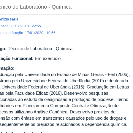
nico de Laboratório - Química
Anízio Faria
icado: 23/07/2018 - 22:55
ma modificação: 17/01/2020 - 10:56
go:
Técnico de Laboratório - Química
uação Funcional:
Em exercício
rmação:
duação pela Universidade do Estado de Minas Gerais - Feit (2005),
trado pela Universidade Federal de Uberlândia (2010) e doutorado
a Universidade Federal de Uberlândia (2015); Graduação em Letras
ras pela Faculdade Eficaz (2018). Desenvolvo pesquisas
acionadas ao estudo de oleaginosas e produção de biodiesel. Tenho
ilidades em Planejamento Composto Central e Otimização de
cessos utilizando Análise Canônica. Desenvolvo projetos de
ensão com ênfase em transtornos causados pelo uso de drogas e
sequentemente os prejuízos relacionados á dependência química.