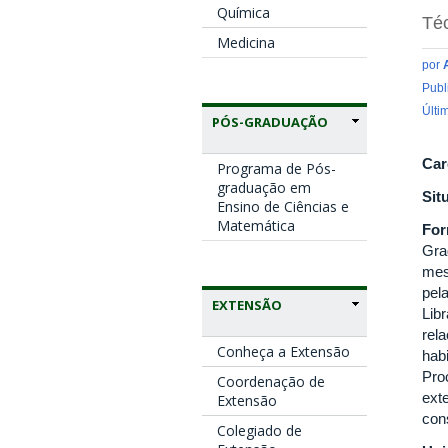
Química
Téc
Medicina
por
Publ
Últi
PÓS-GRADUAÇÃO
Car
Programa de Pós-
graduação em
Sit
Ensino de Ciências e
Matemática
Fo
Gra
mes
pel
EXTENSÃO
Lib
rel
Conheça a Extensão
hab
Pro
Coordenação de
ext
Extensão
con
Colegiado de