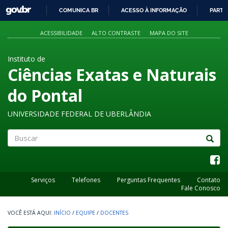
GOVBR
COMUNICA BR
ACESSO À INFORMAÇÃO
PARTI
IR
PARA
ACESSIBILIDADE
ALTO CONTRASTE
MAPA DO SITE
O
CONTEÚDO
Instituto de
Ciências Exatas e Naturais
do Pontal
UNIVERSIDADE FEDERAL DE UBERLÂNDIA
Buscar
Serviços
Telefones
Perguntas Frequentes
Contato
Fale Conosco
INÍCIO
/
EQUIPE
/
DOCENTES