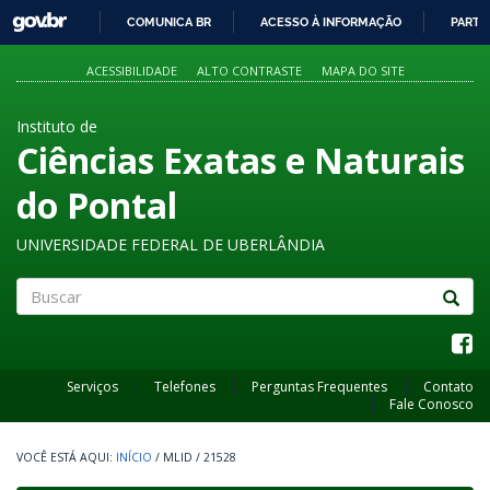
GOVBR
COMUNICA BR
ACESSO À INFORMAÇÃO
PARTI
IR
PARA
ACESSIBILIDADE
ALTO CONTRASTE
MAPA DO SITE
O
CONTEÚDO
Instituto de
Ciências Exatas e Naturais
do Pontal
UNIVERSIDADE FEDERAL DE UBERLÂNDIA
Buscar
Serviços
Telefones
Perguntas Frequentes
Contato
Fale Conosco
INÍCIO
/
MLID
/
21528