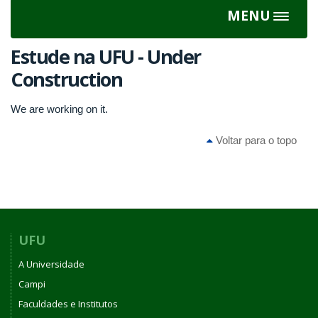
MENU
Toggle
navigat
Estude na UFU - Under
Construction
We are working on it.
Voltar para o topo
UFU
A Universidade
Campi
Faculdades e Institutos