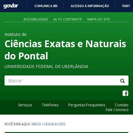
GOVBR
COMUNICA BR
ACESSO À INFORMAÇÃO
PARTI
IR
PARA
ACESSIBILIDADE
ALTO CONTRASTE
MAPA DO SITE
O
CONTEÚDO
Instituto de
Ciências Exatas e Naturais
do Pontal
UNIVERSIDADE FEDERAL DE UBERLÂNDIA
Buscar
Serviços
Telefones
Perguntas Frequentes
Contato
Fale Conosco
INÍCIO
/
LEGISLACOES