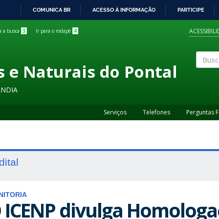
COMUNICA BR
ACESSO À INFORMAÇÃO
PARTICIPE
IR
PARA
ACESSIBIL
ra a busca
3
Ir para o rodapé
4
O
CONTEÚDO
s e Naturais do Pontal
Buscar
ÂNDIA
Serviços
Telefones
Perguntas 
dital
NITORIA
 ICENP divulga Homologa