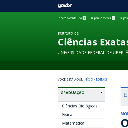
GOVBR
Ir para o conteúdo
1
Ir para o menu
2
Ir pa
Instituto de
Ciências Exata
UNIVERSIDADE FEDERAL DE UBERL
INÍCIO
/
EDITAIS
GRADUAÇÃO
E
Ciências Biológicas
Física
MO
O
Matemática