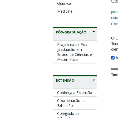
Con
Química
Medicina
por
Publ
Últi
PÓS-GRADUAÇÃO
O C
Tec
Programa de Pós-
cien
graduação em
Ensino de Ciências e
h
Matemática
Tópi
EXTENSÃO
Conheça a Extensão
Coordenação de
Extensão
Colegiado de