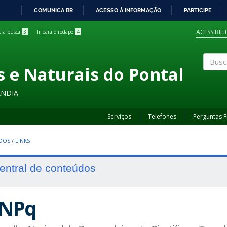
COMUNICA BR
ACESSO À INFORMAÇÃO
PARTICIPE
IR
PARA
ACESSIBIL
ra a busca
3
Ir para o rodapé
4
O
CONTEÚDO
s e Naturais do Pontal
Buscar
ÂNDIA
Serviços
Telefones
Perguntas 
UDOS
/
LINKS
entral de conteúdos
NPq