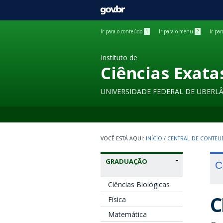
GOVBR
Ir para o conteúdo
1
Ir para o menu
2
Ir pa
Instituto de
Ciências Exata
UNIVERSIDADE FEDERAL DE UBERL
INÍCIO
/
CENTRAL DE CONTE
GRADUAÇÃO
C
Ciências Biológicas
C
Física
Matemática