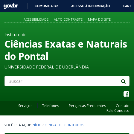
GOVBR
COMUNICA BR
ACESSO À INFORMAÇÃO
PARTI
IR
PARA
ACESSIBILIDADE
ALTO CONTRASTE
MAPA DO SITE
O
CONTEÚDO
Instituto de
Ciências Exatas e Naturais
do Pontal
UNIVERSIDADE FEDERAL DE UBERLÂNDIA
Buscar
Serviços
Telefones
Perguntas Frequentes
Contato
Fale Conosco
INÍCIO
/
CENTRAL DE CONTEUDOS