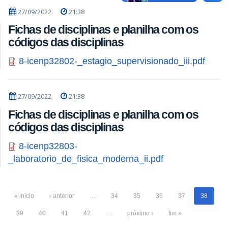
27/09/2022
21:38
Fichas de disciplinas e planilha com os
códigos das disciplinas
8-icenp32802-_estagio_supervisionado_iii.pdf
27/09/2022
21:38
Fichas de disciplinas e planilha com os
códigos das disciplinas
8-icenp32803-
_laboratorio_de_fisica_moderna_ii.pdf
« início
‹ anterior
…
34
35
36
37
38
39
40
41
42
…
próximo ›
fim »