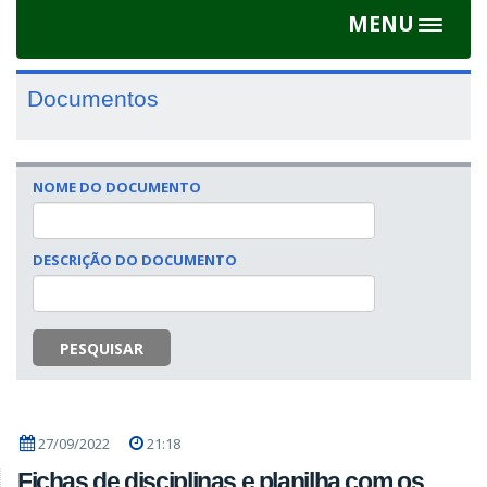
MENU
Toggle
navigat
Documentos
NOME DO DOCUMENTO
DESCRIÇÃO DO DOCUMENTO
PESQUISAR
27/09/2022
21:18
Fichas de disciplinas e planilha com os