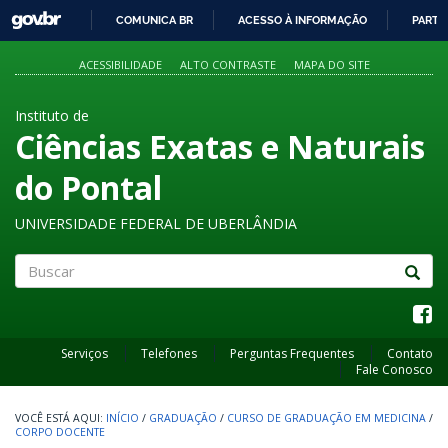
GOVBR
COMUNICA BR
ACESSO À INFORMAÇÃO
PARTI
IR
PARA
ACESSIBILIDADE
ALTO CONTRASTE
MAPA DO SITE
O
CONTEÚDO
Instituto de
Ciências Exatas e Naturais
do Pontal
UNIVERSIDADE FEDERAL DE UBERLÂNDIA
Buscar
Serviços
Telefones
Perguntas Frequentes
Contato
Fale Conosco
INÍCIO
/
GRADUAÇÃO
/
CURSO DE GRADUAÇÃO EM MEDICINA
/
CORPO DOCENTE