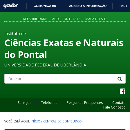
GOVBR
COMUNICA BR
ACESSO À INFORMAÇÃO
PARTI
IR
PARA
ACESSIBILIDADE
ALTO CONTRASTE
MAPA DO SITE
O
CONTEÚDO
Instituto de
Ciências Exatas e Naturais
do Pontal
UNIVERSIDADE FEDERAL DE UBERLÂNDIA
Buscar
Serviços
Telefones
Perguntas Frequentes
Contato
Fale Conosco
INÍCIO
/
CENTRAL DE CONTEUDOS