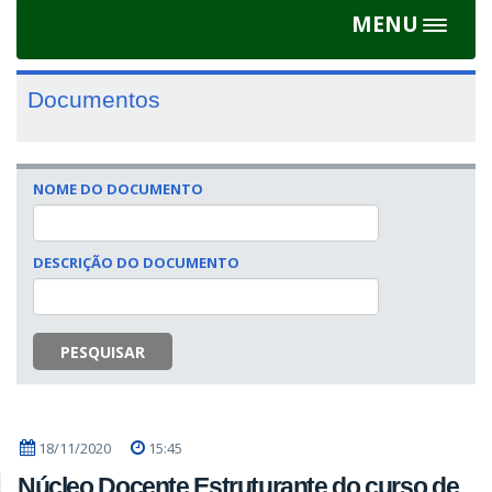
MENU
Toggle
navigat
Documentos
NOME DO DOCUMENTO
DESCRIÇÃO DO DOCUMENTO
PESQUISAR
18/11/2020
15:45
Núcleo Docente Estruturante do curso de