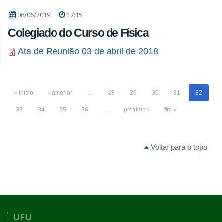
06/06/2019
17:15
Colegiado do Curso de Física
Ata de Reunião 03 de abril de 2018
« início
‹ anterior
…
28
29
30
31
32
33
34
35
36
…
próximo ›
fim »
Voltar para o topo
UFU