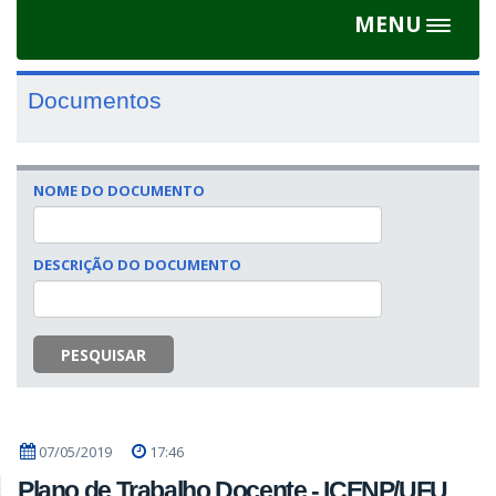
MENU
Toggle
navigat
Documentos
NOME DO DOCUMENTO
DESCRIÇÃO DO DOCUMENTO
PESQUISAR
07/05/2019
17:46
Plano de Trabalho Docente - ICENP/UFU