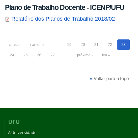
Plano de Trabalho Docente - ICENP/UFU
Relatório dos Planos de Trabalho 2018/02
« início
‹ anterior
…
19
20
21
22
23
24
25
26
27
…
próximo ›
fim »
Voltar para o topo
UFU
A Universidade