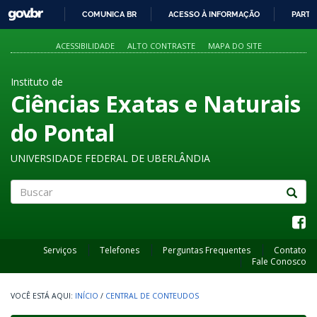
GOVBR
COMUNICA BR
ACESSO À INFORMAÇÃO
PARTI
IR
PARA
ACESSIBILIDADE
ALTO CONTRASTE
MAPA DO SITE
O
CONTEÚDO
Instituto de
Ciências Exatas e Naturais
do Pontal
UNIVERSIDADE FEDERAL DE UBERLÂNDIA
Buscar
Serviços
Telefones
Perguntas Frequentes
Contato
Fale Conosco
INÍCIO
/
CENTRAL DE CONTEUDOS