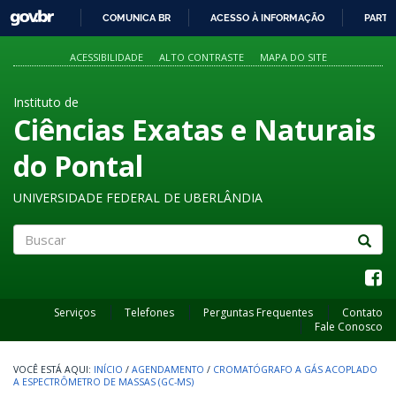
GOVBR
COMUNICA BR
ACESSO À INFORMAÇÃO
PARTI
IR
PARA
ACESSIBILIDADE
ALTO CONTRASTE
MAPA DO SITE
O
CONTEÚDO
Instituto de
Ciências Exatas e Naturais
do Pontal
UNIVERSIDADE FEDERAL DE UBERLÂNDIA
Buscar
Serviços
Telefones
Perguntas Frequentes
Contato
Fale Conosco
INÍCIO
/
AGENDAMENTO
/
CROMATÓGRAFO A GÁS ACOPLADO
A ESPECTRÔMETRO DE MASSAS (GC-MS)