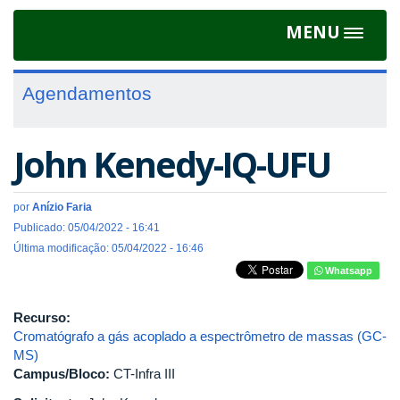
MENU
Toggle
navigat
Agendamentos
John Kenedy-IQ-UFU
por
Anízio Faria
Publicado: 05/04/2022 - 16:41
Última modificação: 05/04/2022 - 16:46
Whatsapp
Recurso:
Cromatógrafo a gás acoplado a espectrômetro de massas (GC-
MS)
Campus/Bloco:
CT-Infra III