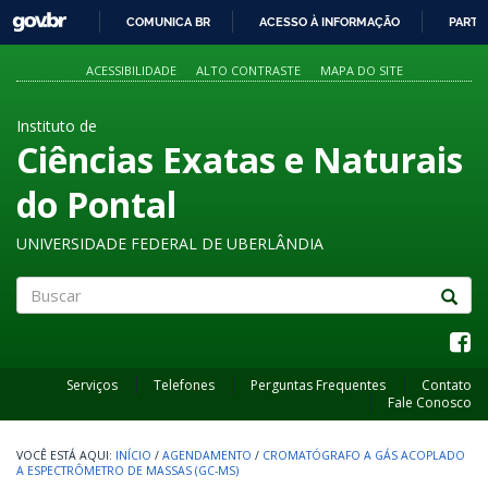
GOVBR
COMUNICA BR
ACESSO À INFORMAÇÃO
PARTI
IR
PARA
ACESSIBILIDADE
ALTO CONTRASTE
MAPA DO SITE
O
CONTEÚDO
Instituto de
Ciências Exatas e Naturais
do Pontal
UNIVERSIDADE FEDERAL DE UBERLÂNDIA
Buscar
Serviços
Telefones
Perguntas Frequentes
Contato
Fale Conosco
INÍCIO
/
AGENDAMENTO
/
CROMATÓGRAFO A GÁS ACOPLADO
A ESPECTRÔMETRO DE MASSAS (GC-MS)