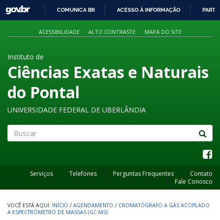
GOVBR
COMUNICA BR
ACESSO À INFORMAÇÃO
PARTI
IR
PARA
ACESSIBILIDADE
ALTO CONTRASTE
MAPA DO SITE
O
CONTEÚDO
Instituto de
Ciências Exatas e Naturais
do Pontal
UNIVERSIDADE FEDERAL DE UBERLÂNDIA
Buscar
Serviços
Telefones
Perguntas Frequentes
Contato
Fale Conosco
INÍCIO
/
AGENDAMENTO
/
CROMATÓGRAFO A GÁS ACOPLADO
A ESPECTRÔMETRO DE MASSAS (GC-MS)