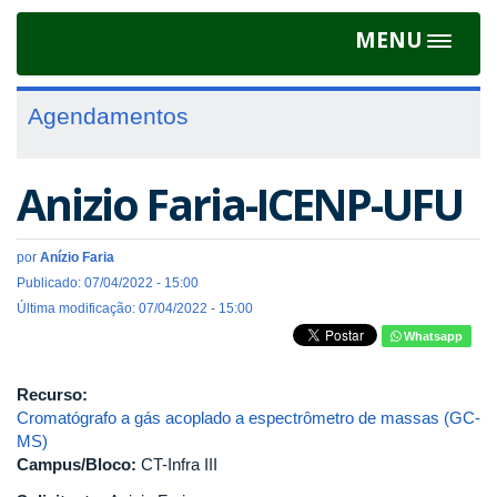
MENU
Toggle
navigat
Agendamentos
Anizio Faria-ICENP-UFU
por
Anízio Faria
Publicado: 07/04/2022 - 15:00
Última modificação: 07/04/2022 - 15:00
Whatsapp
Recurso:
Cromatógrafo a gás acoplado a espectrômetro de massas (GC-
MS)
Campus/Bloco:
CT-Infra III