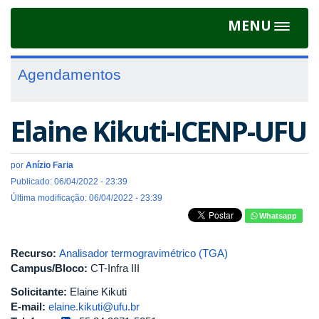
MENU
Toggle
navigat
Agendamentos
Elaine Kikuti-ICENP-UFU
por
Anízio Faria
Publicado: 06/04/2022 - 23:39
Última modificação: 06/04/2022 - 23:39
Whatsapp
Recurso:
Analisador termogravimétrico (TGA)
Campus/Bloco:
CT-Infra III
Solicitante:
Elaine Kikuti
E-mail:
elaine.kikuti@ufu.br