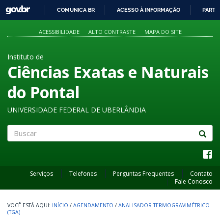
GOVBR
COMUNICA BR
ACESSO À INFORMAÇÃO
PARTI
IR
PARA
ACESSIBILIDADE
ALTO CONTRASTE
MAPA DO SITE
O
CONTEÚDO
Instituto de
Ciências Exatas e Naturais
do Pontal
UNIVERSIDADE FEDERAL DE UBERLÂNDIA
Buscar
Serviços
Telefones
Perguntas Frequentes
Contato
Fale Conosco
INÍCIO
/
AGENDAMENTO
/
ANALISADOR TERMOGRAVIMÉTRICO
(TGA)