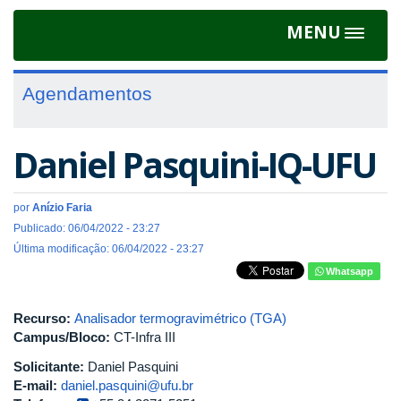
MENU
Toggle
navigat
Agendamentos
Daniel Pasquini-IQ-UFU
por
Anízio Faria
Publicado: 06/04/2022 - 23:27
Última modificação: 06/04/2022 - 23:27
Whatsapp
Recurso:
Analisador termogravimétrico (TGA)
Campus/Bloco:
CT-Infra III
Solicitante:
Daniel Pasquini
E-mail:
daniel.pasquini@ufu.br