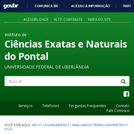
GOVBR
COMUNICA BR
ACESSO À INFORMAÇÃO
PARTI
IR
PARA
ACESSIBILIDADE
ALTO CONTRASTE
MAPA DO SITE
O
CONTEÚDO
Instituto de
Ciências Exatas e Naturais
do Pontal
UNIVERSIDADE FEDERAL DE UBERLÂNDIA
Buscar
Serviços
Telefones
Perguntas Frequentes
Contato
Fale Conosco
INÍCIO
/
AGENDAMENTO
/
ANALISADOR TERMOGRAVIMÉTRICO
(TGA)