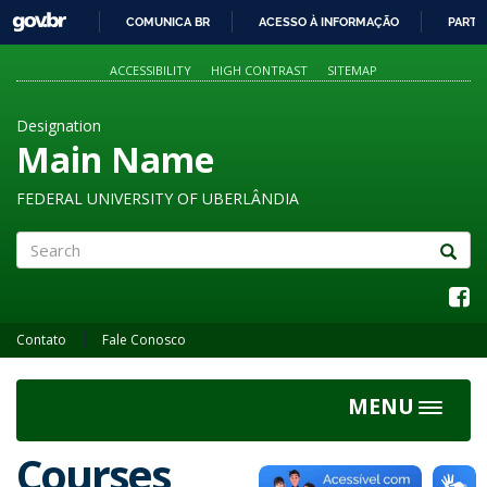
GOVBR
COMUNICA BR
ACESSO À INFORMAÇÃO
PARTI
IR
PARA
ACCESSIBILITY
HIGH CONTRAST
SITEMAP
O
CONTEÚDO
Designation
Main Name
FEDERAL UNIVERSITY OF UBERLÂNDIA
Search
Contato
Fale Conosco
MENU
Toggle
navigat
Courses