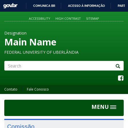
GOVBR
COMUNICA BR
ACESSO À INFORMAÇÃO
PARTI
IR
PARA
ACCESSIBILITY
HIGH CONTRAST
SITEMAP
O
CONTEÚDO
Designation
Main Name
FEDERAL UNIVERSITY OF UBERLÂNDIA
Search
Contato
Fale Conosco
MENU
Toggle
navigat
Comissão