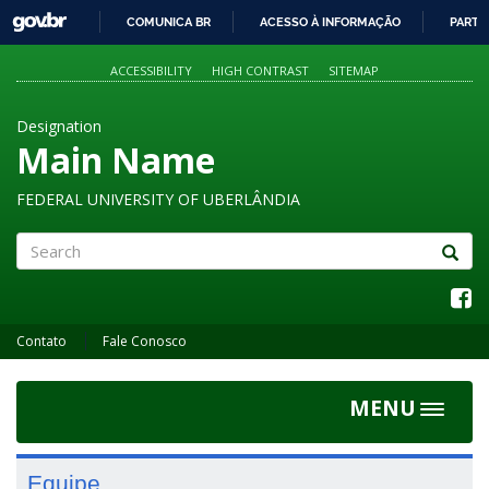
GOVBR
COMUNICA BR
ACESSO À INFORMAÇÃO
PARTI
IR
PARA
ACCESSIBILITY
HIGH CONTRAST
SITEMAP
O
CONTEÚDO
Designation
Main Name
FEDERAL UNIVERSITY OF UBERLÂNDIA
Search
Contato
Fale Conosco
MENU
Toggle
navigat
Equipe