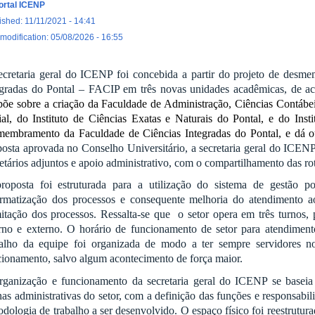
ortal ICENP
ished: 11/11/2021 - 14:41
 modification: 05/08/2026 - 16:55
ecretaria geral do ICENP foi concebida a partir do projeto de desm
egradas do Pontal – FACIP em três novas unidades acadêmicas, de a
põe sobre a criação da Faculdade de Administração, Ciências Contábe
ial, do Instituto de Ciências Exatas e Naturais do Pontal, e do Ins
membramento da Faculdade de Ciências Integradas do Pontal, e dá ou
posta aprovada no Conselho Universitário, a secretaria geral do ICENP
etários adjuntos e apoio administrativo, com o compartilhamento das rot
roposta foi estruturada para a utilização do sistema de gestão p
ormatização dos processos e consequente melhoria do atendimento ao
mitação dos processos. Ressalta-se que o setor opera em três turnos,
erno e externo. O horário de funcionamento de setor para atendimen
balho da equipe foi organizada de modo a ter sempre servidores n
cionamento, salvo algum acontecimento de força maior.
rganização e funcionamento da secretaria geral do ICENP se baseia 
nas administrativas do setor, com a definição das funções e responsab
dologia de trabalho a ser desenvolvido. O espaço físico foi reestrutu