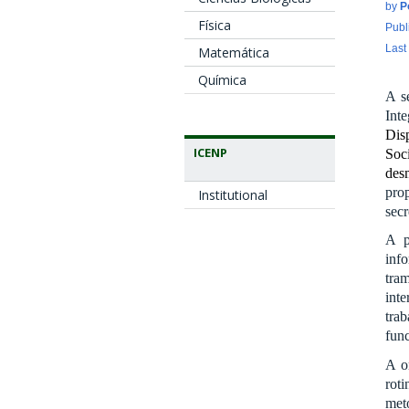
by
P
Física
Publ
Last
Matemática
Química
A s
Int
Dis
ICENP
Soc
des
pro
Institutional
secr
A p
inf
tra
int
tra
fun
A o
roti
meto