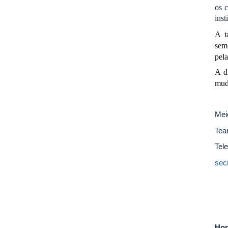
os c
inst
A t
sem
pela
A di
mud
Mei
Team
Tel
sec
Hor