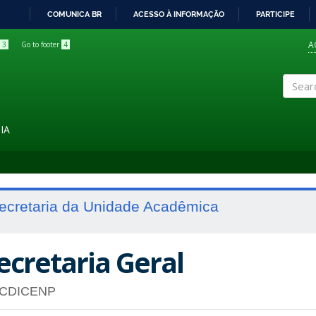
COMUNICA BR
ACESSO À INFORMAÇÃO
PARTICIPE
IR
PARA
A
3
Go to footer
4
O
CONTEÚDO
Search
IA
ecretaria da Unidade Acadêmica
ecretaria Geral
CDICENP