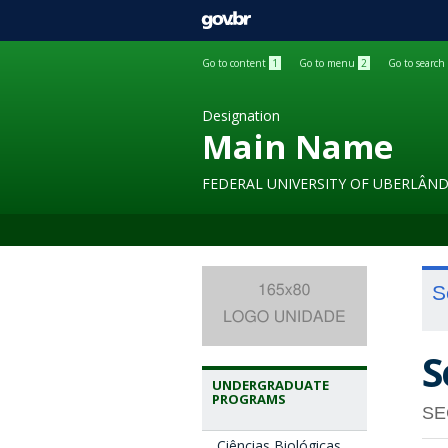
GOVBR
Go to content
1
Go to menu
2
Go to search
Designation
Main Name
FEDERAL UNIVERSITY OF UBERLÂND
S
S
UNDERGRADUATE
PROGRAMS
SE
Ciências Biológicas