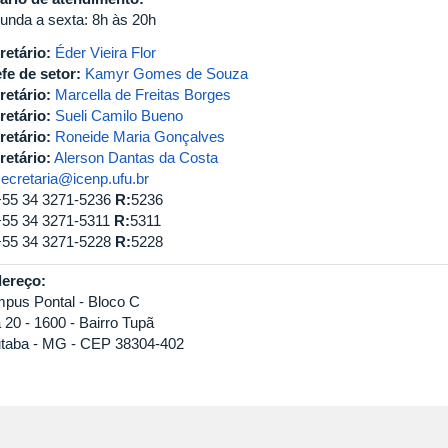
unda a sexta: 8h às 20h
retário:
Éder Vieira Flor
fe de setor:
Kamyr Gomes de Souza
retário:
Marcella de Freitas Borges
retário:
Sueli Camilo Bueno
retário:
Roneide Maria Gonçalves
retário:
Alerson Dantas da Costa
secretaria@icenp.ufu.br
+55 34 3271-5236
R:
5236
+55 34 3271-5311
R:
5311
+55 34 3271-5228
R:
5228
ereço:
pus Pontal - Bloco C
 20 - 1600 - Bairro Tupã
iutaba - MG - CEP 38304-402