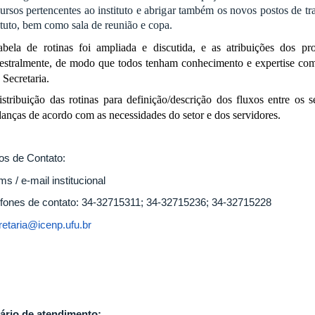
ursos pertencentes ao instituto e abrigar também os novos postos de tra
ituto, bem como sala de reunião e copa.
abela de rotinas foi ampliada e discutida, e as atribuições dos pr
estralmente, de modo que todos tenham conhecimento e expertise com 
 Secretaria.
stribuição das rotinas para definição/descrição dos fluxos entre os s
anças de acordo com as necessidades do setor e dos servidores.
os de Contato:
s / e-mail institucional
efones de contato: 34-32715311; 34-32715236; 34-32715228
retaria@icenp.ufu.br
ário de atendimento: