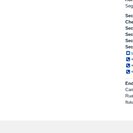
Seg
Sec
Che
Sec
Sec
Sec
Sec
End
Cam
Rua
Itu